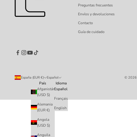
Preguntas frecuentes
Envíos y devoluciones
Contacto
Guía de cuidado
España (EUR €)
Español
© 2026 
País
Idioma
Afganistán
Español
(USD $)
Français
Alemania
English
(EUR €)
Angola
(USD $)
Anguila