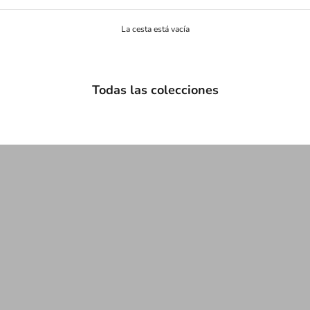
La cesta está vacía
Todas las colecciones
Bailarinas
B
Loafers
l
Mules
N