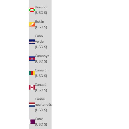
Burundi
(USD $)
Bután
(USD $)
Cabo
Verde
(USD $)
Camboya
(USD $)
Camerún
(USD $)
Canadá
(USD $)
Caribe
neerlandés
(USD $)
Catar
(USD $)