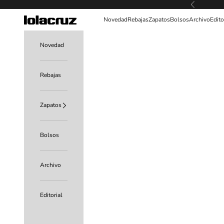
Ir al contenido
Anterior
Lolacruz
Novedad
Rebajas
Zapatos
Bolsos
Archivo
Edito
Novedad
Rebajas
Zapatos
Bolsos
Archivo
Editorial