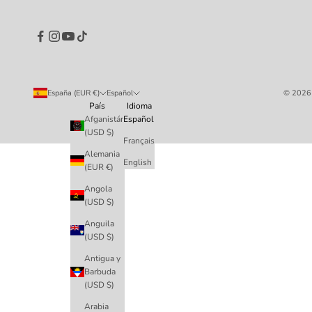
España (EUR €)
Español
© 2026 
País
Idioma
Afganistán
Español
(USD $)
Français
Alemania
English
(EUR €)
Angola
(USD $)
Anguila
(USD $)
Antigua y
Barbuda
(USD $)
Arabia