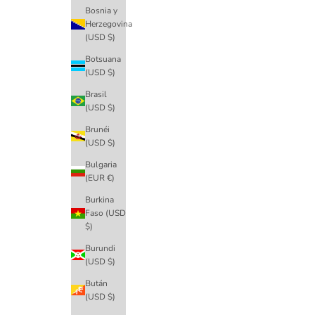
Bosnia y
Herzegovina
(USD $)
Botsuana
(USD $)
Brasil
(USD $)
Brunéi
(USD $)
Bulgaria
(EUR €)
Burkina
Faso (USD
$)
Burundi
(USD $)
Bután
(USD $)