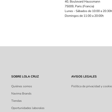
40, Boulevard Haussmann
75009, Paris (Francia)
Lunes - Sábados de 10:00 a 20:30
Domingos de 11:00 a 20:00h
SOBRE LOLA CRUZ
AVISOS LEGALES
Quiénes somos
Política de privacidad y cookie
Navima Brands
Tiendas
Oportunidades laborales