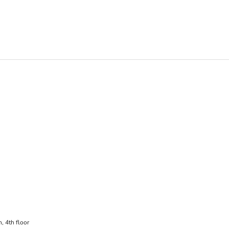
h
, 4th floor