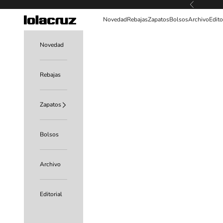
Ir al contenido
Anterior
Lolacruz
Novedad
Rebajas
Zapatos
Bolsos
Archivo
Edito
Novedad
Rebajas
Zapatos
Bolsos
Archivo
Editorial