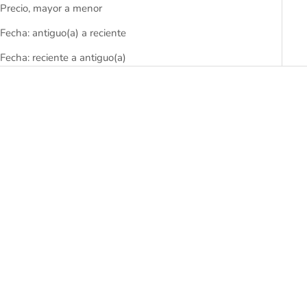
Precio, mayor a menor
Fecha: antiguo(a) a reciente
Fecha: reciente a antiguo(a)
ÁGATA SANDAL 65
ÁGATA SANDAL 65
Elige opciones
Elige opciones
Precio de oferta
Precio de oferta
235,00 €
235,00 €