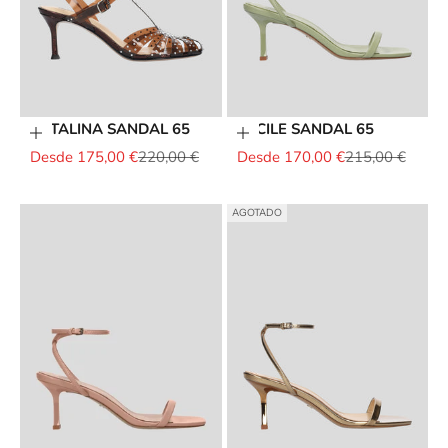
CATALINA SANDAL 65
CECILE SANDAL 65
Elige opciones
Elige opciones
Precio de oferta
Precio normal
Precio de oferta
Precio normal
Desde 175,00 €
220,00 €
Desde 170,00 €
215,00 €
AGOTADO