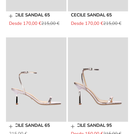
CECILE SANDAL 65
CECILE SANDAL 65
Elige opciones
Precio de oferta
Precio normal
Precio de oferta
Precio normal
Desde 170,00 €
215,00 €
Desde 170,00 €
215,00 €
CECILE SANDAL 65
CECILE SANDAL 95
Elige opciones
Elige opciones
Precio de oferta
Precio de oferta
Precio normal
215,00 €
Desde 150,00 €
215,00 €