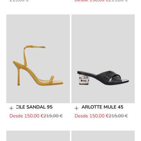
CECILE SANDAL 95
CHARLOTTE MULE 45
Elige opciones
Elige opciones
Precio de oferta
Precio normal
Precio de oferta
Precio normal
Desde 150,00 €
215,00 €
Desde 150,00 €
215,00 €