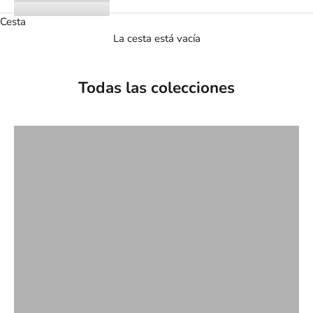
Cesta
La cesta está vacía
Todas las colecciones
Archivo
Bailarinas
Bolsos
Botines y botas
Loafers
lola-cruz-
lola-cruz-zapatos