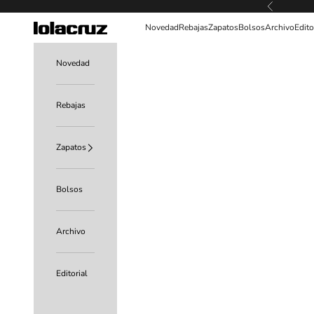
Ir al contenido
Anterior
Lolacruz
Novedad
Rebajas
Zapatos
Bolsos
Archivo
Edito
Novedad
Rebajas
Zapatos
Bolsos
Archivo
Editorial